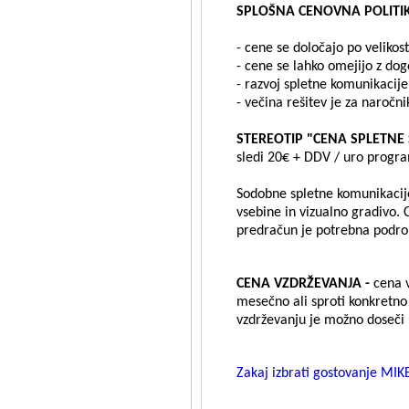
SPLOŠNA CENOVNA POLITI
- cene se določajo po velikos
- cene se lahko omejijo z do
- razvoj spletne komunikacije
- večina rešitev je za naročn
STEREOTIP "CENA SPLETNE 
sledi 20€ + DDV / uro progra
Sodobne spletne komunikacije
vsebine in vizualno gradivo. 
predračun je potrebna podrob
CENA VZDRŽEVANJA -
cena v
mesečno ali sproti konkretno 
vzdrževanju je možno doseči
Zakaj izbrati gostovanje MIK