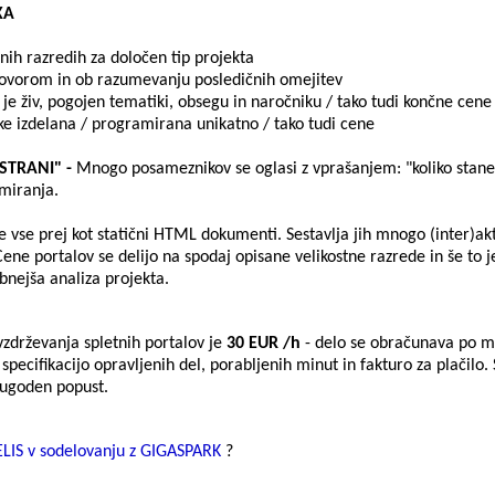
KA
tnih razredih za določen tip projekta
govorom in ob razumevanju posledičnih omejitev
 je živ, pogojen tematiki, obsegu in naročniku / tako tudi končne cene
ike izdelana / programirana unikatno / tako tudi cene
STRANI" -
Mnogo posameznikov se oglasi z vprašanjem: "koliko stane
miranja.
 vse prej kot statični HTML dokumenti. Sestavlja jih mnogo (inter)ak
Cene portalov se delijo na spodaj opisane velikostne razrede in še to j
nejša analiza projekta.
zdrževanja spletnih portalov je
30 EUR /h
- delo se obračunava po m
specifikacijo opravljenih del, porabljenih minut in fakturo za plačilo
 ugoden popust.
ELIS v sodelovanju z GIGASPARK
?