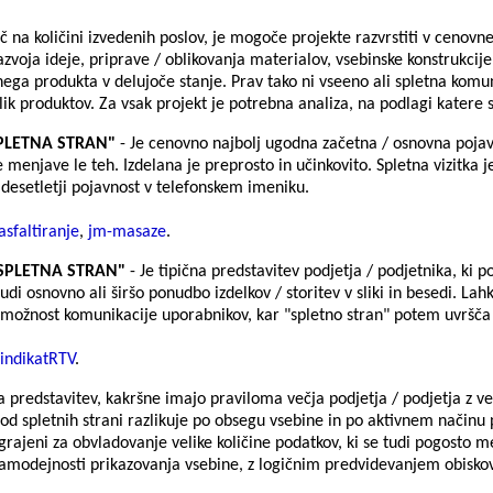
 na količini izvedenih poslov, je mogoče projekte razvrstiti v cenovn
zvoja ideje, priprave / oblikovanja materialov, vsebinske konstrukcije
čnega produkta v delujoče stanje. Prav tako ni vseeno ali spletna kom
slik produktov. Za vsak projekt je potrebna analiza, na podlagi kater
SPLETNA STRAN"
- Je cenovno najbolj ugodna začetna / osnovna poja
te menjave le teh. Izdelana je preprosto in učinkovito. Spletna vizitka
d desetletji pojavnost v telefonskem imeniku.
asfaltiranje
,
jm-masaze
.
"SPLETNA STRAN"
- Je tipična predstavitev podjetja / podjetnika, ki 
udi osnovno ali širšo ponudbo izdelkov / storitev v sliki in besedi. La
n možnost komunikacije uporabnikov, kar "spletno stran" potem uvršča
sindikatRTV
.
a predstavitev, kakršne imajo praviloma večja podjetja / podjetja z ve
 od spletnih strani razlikuje po obsegu vsebine in po aktivnem načinu
grajeni za obvladovanje velike količine podatkov, ki se tudi pogosto m
dejnosti prikazovanja vsebine, z logičnim predvidevanjem obiskoval