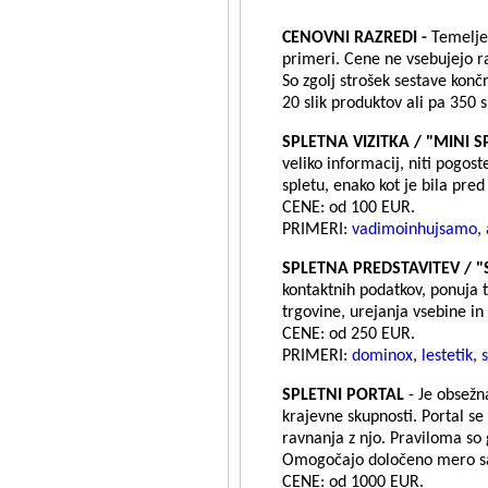
CENOVNI RAZREDI -
Temelječ
primeri. Cene ne vsebujejo ra
So zgolj strošek sestave kon
20 slik produktov ali pa 350 
SPLETNA VIZITKA / "MINI 
veliko informacij, niti pogos
spletu, enako kot je bila pre
CENE: od 100 EUR.
PRIMERI:
vadimoinhujsamo
,
SPLETNA PREDSTAVITEV / 
kontaktnih podatkov, ponuja t
trgovine, urejanja vsebine i
CENE: od 250 EUR.
PRIMERI:
dominox
,
lestetik
,
SPLETNI PORTAL
- Je obsežn
krajevne skupnosti. Portal se
ravnanja z njo. Praviloma so 
Omogočajo določeno mero samo
CENE: od 1000 EUR.