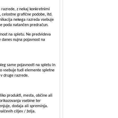
e razrede, z nekaj konkretnimi
, celostne grafične podobe, itd.
unikacija nekega razreda vsebuje
e se poda natančen predračun.
vnost na spletu. Ne predvideva
 je danes nujna pojavnost na
poleg same pojavnosti na spletu in
hko vsebuje tudi elemente spletne
 v druge razrede.
liko produkti, mesta, občine ali
 prikazovanja vsebine ter
enjuje, dodaja ali spreminja.
čevih ciljev / želja.